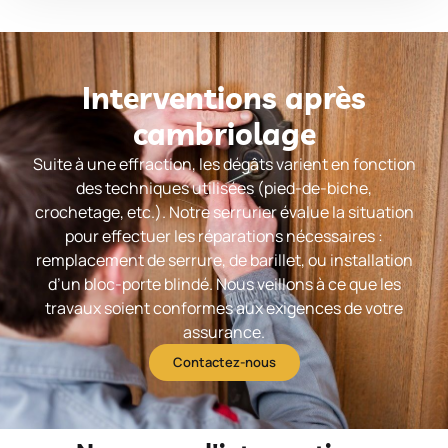
Interventions après
cambriolage
Suite à une effraction, les dégâts varient en fonction
des techniques utilisées (pied-de-biche,
crochetage, etc.). Notre serrurier évalue la situation
pour effectuer les réparations nécessaires :
remplacement de serrure, de barillet, ou installation
d’un bloc-porte blindé. Nous veillons à ce que les
travaux soient conformes aux exigences de votre
assurance.
Contactez-nous