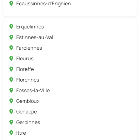
Écaussinnes-d’Enghien
Erquelinnes
Estinnes-au-Val
Farciennes
Fleurus
Floreffe
Florennes
Fosses-la-Ville
Gembloux
Genappe
Gerpinnes
Ittre