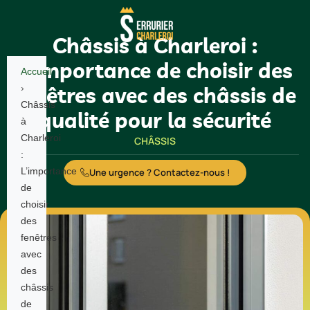
Châssis à Charleroi :
L’importance de choisir des
Accueil
fenêtres avec des châssis de
›
Châssis
qualité pour la sécurité
à
Charleroi
CHÂSSIS
:
L’importance
Une urgence ? Contactez-nous !
de
choisir
des
fenêtres
avec
des
châssis
de