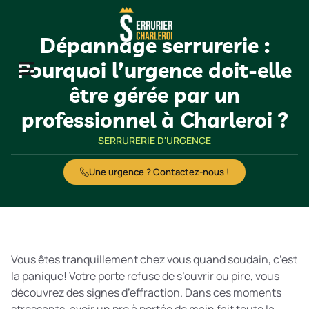
Dépannage serrurerie :
Pourquoi l’urgence doit-elle
être gérée par un
Zone d’intervention
professionnel à Charleroi ?
SERRURERIE D'URGENCE
Une urgence ? Contactez-nous !
Vous êtes tranquillement chez vous quand soudain, c’est
la panique! Votre porte refuse de s’ouvrir ou pire, vous
découvrez des signes d’effraction. Dans ces moments