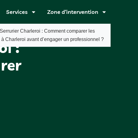
Services
Zone d’intervention
Serrurier Charleroi : Comment comparer les
s à Charleroi avant d’engager un professionnel ?
i :
rer