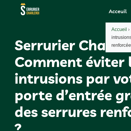
Acceuil
Accueil
›
intrusion
Serrurier Charlero
renforcée
Comment éviter 
intrusions par vo
porte d’entrée g
des serrures renf
?