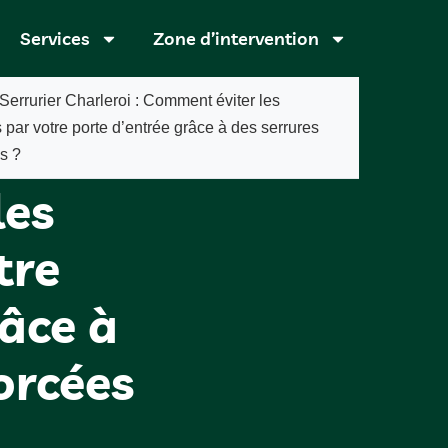
Services
Zone d’intervention
Serrurier Charleroi : Comment éviter les
s par votre porte d’entrée grâce à des serrures
i :
s ?
les
tre
râce à
orcées