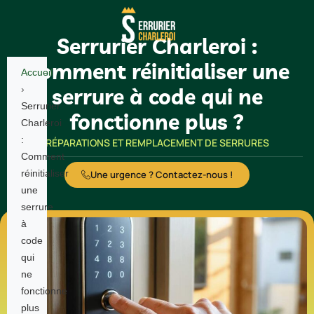
Serrurier Charleroi :
Comment réinitialiser une
Accueil
›
serrure à code qui ne
Serrurier
fonctionne plus ?
Charleroi
:
RÉPARATIONS ET REMPLACEMENT DE SERRURES
Comment
réinitialiser
Une urgence ? Contactez-nous !
une
serrure
à
code
qui
ne
fonctionne
plus