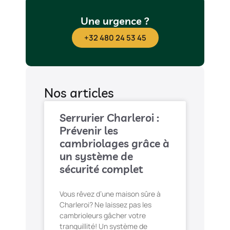
Une urgence ?
+32 480 24 53 45
Nos articles
Serrurier Charleroi :
Prévenir les
cambriolages grâce à
un système de
sécurité complet
Vous rêvez d’une maison sûre à
Charleroi? Ne laissez pas les
cambrioleurs gâcher votre
tranquillité! Un système de