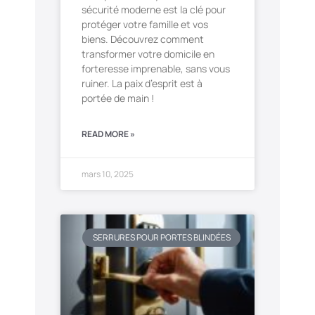
sécurité moderne est la clé pour
protéger votre famille et vos
biens. Découvrez comment
transformer votre domicile en
forteresse imprenable, sans vous
ruiner. La paix d’esprit est à
portée de main !
READ MORE »
mars 10, 2025
SERRURES POUR PORTES BLINDÉES