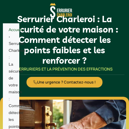
Serrurier Charleroi : La
sécurité de votre maison :
Accueil
›
Comment détecter les
Serrurier
points faibles et les
Charleroi
:
renforcer ?
La
SERRURIERS ET LA PRÉVENTION DES EFFRACTIONS
sécurité
de
Une urgence ? Contactez-nous !
votre
maison
:
Comment
détecter
les
points