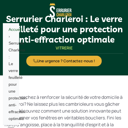
Serrurier Charleroi : Le verre
feuilleté pour une protection
Accueil
›
anti-effraction optimale
Serrurier
VITRERIE
Charleroi
:
Une urgence ? Contactez-nous !
Le
verre
feuilleté
pour
une
Vous cherchez à renforcer la sécurité de votre domicile à
protection
Charleroi? Ne laissez plus les cambrioleurs vous gâcher
anti-
la vie! Découvrez comment une solution innovante peut
effraction
transformer vos fenêtres en véritables boucliers. Fini les
optimale
nuits d’angoisse, place à la tranquillité d’esprit et à la