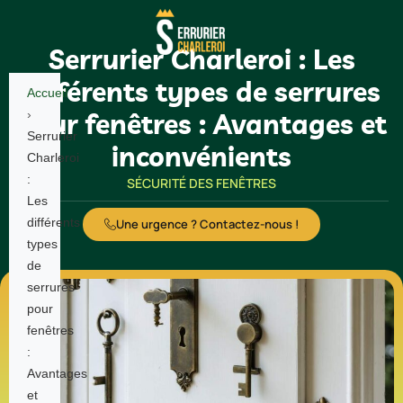
Serrurier Charleroi : Les
différents types de serrures
Accueil
pour fenêtres : Avantages et
›
Serrurier
inconvénients
Charleroi
:
SÉCURITÉ DES FENÊTRES
Les
différents
Une urgence ? Contactez-nous !
types
de
serrures
pour
fenêtres
:
Avantages
et