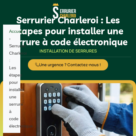
Serrurier Charleroi : Les
étapes pour installer une
Accueil
serrure à code électronique
›
Serrurier
INSTALLATION DE SERRURES
Charleroi
:
Une urgence ? Contactez-nous !
Les
étapes
pour
installer
une
serrure
à
code
électronique