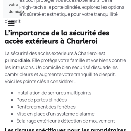
efficaces pour protéger vos accès extérieurs. De la
votre
serrure high-tech à la porte blindée, explorez les options
domicile
qui allient sûreté et esthétique pour votre tranquillité
d’esprit.
L’importance de la sécurité des
accès extérieurs à Charleroi
La sécurité des accès extérieurs à Charleroi est
primordiale
. Elle protège votre famille et vos biens contre
les intrusions. Un domicile bien sécurisé dissuade les
cambrioleurs et augmente votre tranquillité d’esprit.
Voici les points clés à considérer :
Installation de serrures multipoints
Pose de portes blindées
Renforcement des fenêtres
Mise en place d’un système d’alarme
Éclairage extérieur à détection de mouvement
Les risques spécifiques pour les propriétaires