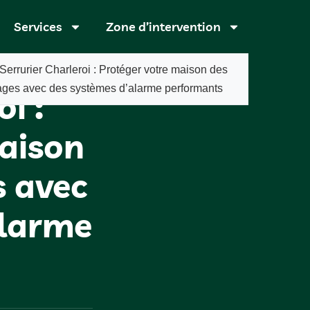
Services
Zone d’intervention
Serrurier Charleroi : Protéger votre maison des
ages avec des systèmes d’alarme performants
i :
aison
s avec
alarme