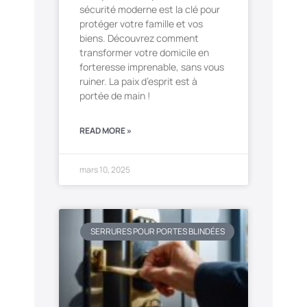
sécurité moderne est la clé pour
protéger votre famille et vos
biens. Découvrez comment
transformer votre domicile en
forteresse imprenable, sans vous
ruiner. La paix d’esprit est à
portée de main !
READ MORE »
mars 10, 2025
SERRURES POUR PORTES BLINDÉES