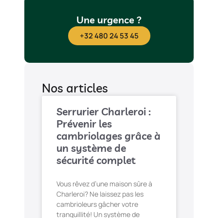
Une urgence ?
+32 480 24 53 45
Nos articles
Serrurier Charleroi :
Prévenir les
cambriolages grâce à
un système de
sécurité complet
Vous rêvez d’une maison sûre à
Charleroi? Ne laissez pas les
cambrioleurs gâcher votre
tranquillité! Un système de