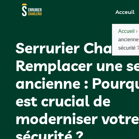
Acceuil
Accueil
›
ancienne 
Serrurier Charlero
sécurité 
Remplacer une s
ancienne : Pourqu
est crucial de
moderniser votre
sécurité ?