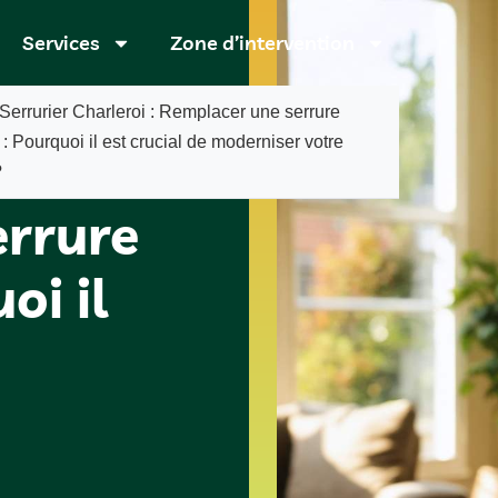
Services
Zone d’intervention
Serrurier Charleroi : Remplacer une serrure
: Pourquoi il est crucial de moderniser votre
i :
?
errure
oi il