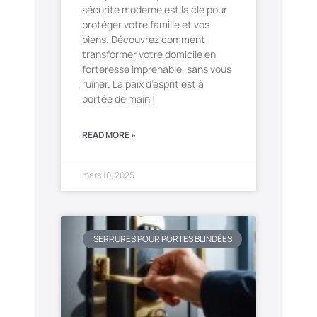
sécurité moderne est la clé pour
protéger votre famille et vos
biens. Découvrez comment
transformer votre domicile en
forteresse imprenable, sans vous
ruiner. La paix d’esprit est à
portée de main !
READ MORE »
mars 10, 2025
SERRURES POUR PORTES BLINDÉES