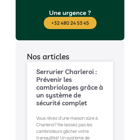
Une urgence ?
+32 480 24 53 45
Nos articles
Serrurier Charleroi :
Prévenir les
cambriolages grâce à
un système de
sécurité complet
Vous rêvez d’une maison sûre à
Charleroi? Ne laissez pas les
cambrioleurs gâcher votre
tranquillité! Un système de