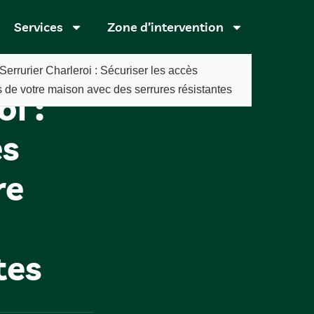
Services
Zone d’intervention
Serrurier Charleroi : Sécuriser les accès
s de votre maison avec des serrures résistantes
i :
ès
re
tes