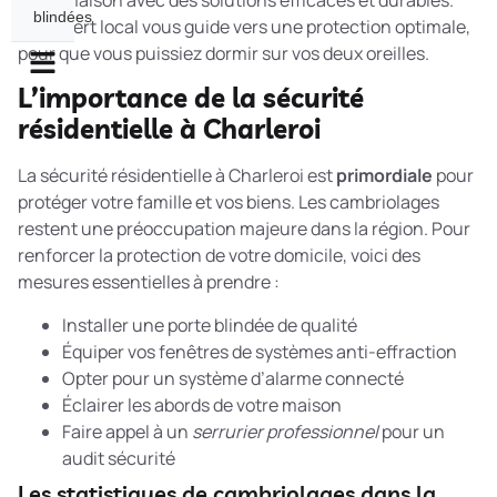
votre maison avec des solutions efficaces et durables.
blindées
Un expert local vous guide vers une protection optimale,
pour que vous puissiez dormir sur vos deux oreilles.
L’importance de la sécurité
résidentielle à Charleroi
La sécurité résidentielle à Charleroi est
primordiale
pour
protéger votre famille et vos biens. Les cambriolages
restent une préoccupation majeure dans la région. Pour
renforcer la protection de votre domicile, voici des
mesures essentielles à prendre :
Installer une porte blindée de qualité
Équiper vos fenêtres de systèmes anti-effraction
Opter pour un système d’alarme connecté
Éclairer les abords de votre maison
Faire appel à un
serrurier professionnel
pour un
audit sécurité
Les statistiques de cambriolages dans la