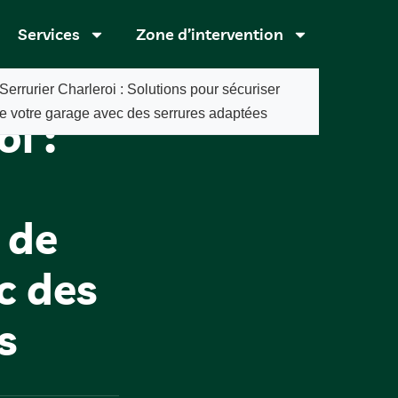
Services
Zone d’intervention
Serrurier Charleroi : Solutions pour sécuriser
de votre garage avec des serrures adaptées
i :
 de
c des
s