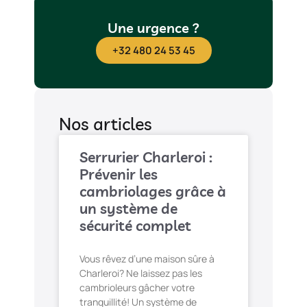
Une urgence ?
+32 480 24 53 45
Nos articles
Serrurier Charleroi :
Prévenir les
cambriolages grâce à
un système de
sécurité complet
Vous rêvez d’une maison sûre à
Charleroi? Ne laissez pas les
cambrioleurs gâcher votre
tranquillité! Un système de