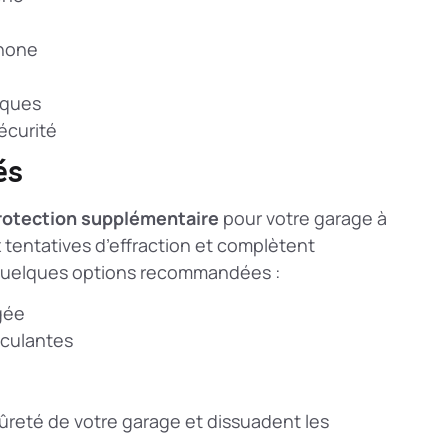
phone
iques
écurité
és
rotection supplémentaire
pour votre garage à
x tentatives d’effraction et complètent
 quelques options recommandées :
gée
sculantes
ûreté de votre garage et dissuadent les