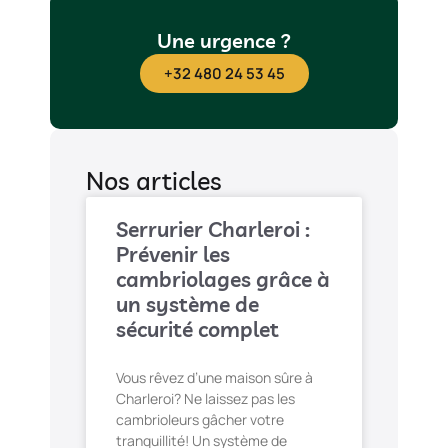
Une urgence ?
+32 480 24 53 45
Nos articles
Serrurier Charleroi :
Prévenir les
cambriolages grâce à
un système de
sécurité complet
Vous rêvez d’une maison sûre à
Charleroi? Ne laissez pas les
cambrioleurs gâcher votre
tranquillité! Un système de