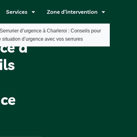
Services
Zone d’intervention
Serrurier d’urgence à Charleroi : Conseils pour
e situation d’urgence avec vos serrures
ce à
ils
nce