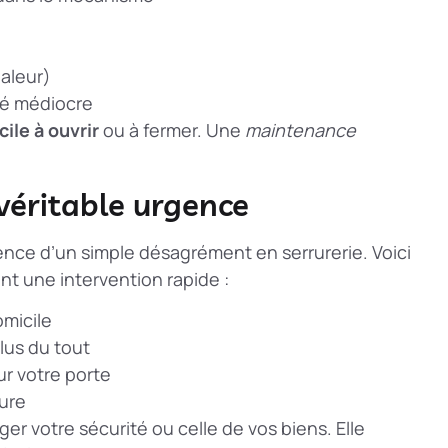
haleur)
ité médiocre
icile à ouvrir
ou à fermer. Une
maintenance
éritable urgence
rgence d’un simple désagrément en serrurerie. Voici
nt une intervention rapide :
omicile
lus du tout
ur votre porte
rure
er votre sécurité ou celle de vos biens. Elle