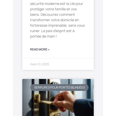
sécurité moderne est la clé pour
protéger votre famille et vos
biens. Découvrez comment
transformer votre domicile en
forteresse imprenable, sans vous
ruiner. La paix d’esprit est à
portée de main !
READ MORE »
mars 10, 2025
SERRURES POUR PORTES BLINDÉES