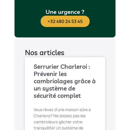
Une urgence ?
+32 480 24 53 45
Nos articles
Serrurier Charleroi :
Prévenir les
cambriolages grâce à
un système de
sécurité complet
Vous rêvez d’une maison sûre à
Charleroi? Ne laissez pas les
cambrioleurs gâcher votre
tranquillité! Un système de