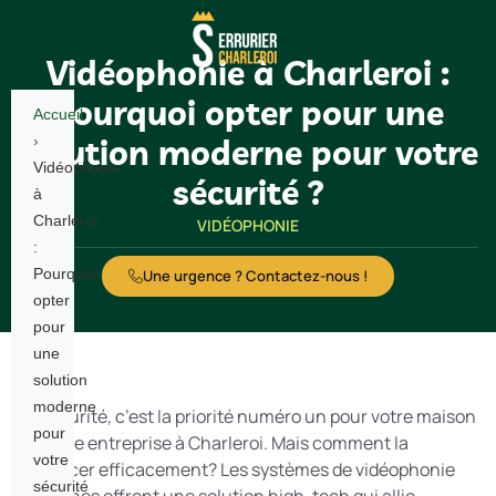
Vidéophonie à Charleroi :
Pourquoi opter pour une
Accueil
solution moderne pour votre
›
Vidéophonie
sécurité ?
à
Charleroi
VIDÉOPHONIE
:
Pourquoi
Une urgence ? Contactez-nous !
opter
pour
une
solution
moderne
La sécurité, c’est la priorité numéro un pour votre maison
pour
ou votre entreprise à Charleroi. Mais comment la
votre
renforcer efficacement? Les systèmes de vidéophonie
sécurité