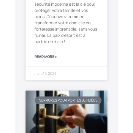
sécurité moderne est la clé pour
protéger votre famille et vos
biens. Découvrez comment
transformer votre domicile en
forteresse imprenable, sans vous
ruiner. La paix d’esprit est à
portée de main !
READ MORE »
mars 10, 2025
SERRURES POUR PORTES BLINDÉES