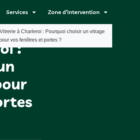
Services
Zone d’intervention
Vitrerie à Charleroi : Pourquoi choisir un vitrage
pour vos fenêtres et portes ?
oi :
 un
pour
ortes