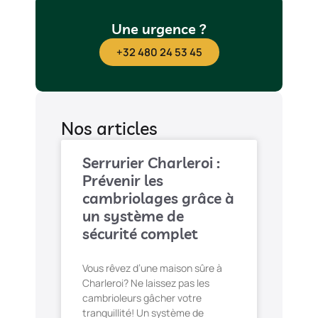
Une urgence ?
+32 480 24 53 45
Nos articles
Serrurier Charleroi :
Prévenir les
cambriolages grâce à
un système de
sécurité complet
Vous rêvez d’une maison sûre à
Charleroi? Ne laissez pas les
cambrioleurs gâcher votre
tranquillité! Un système de