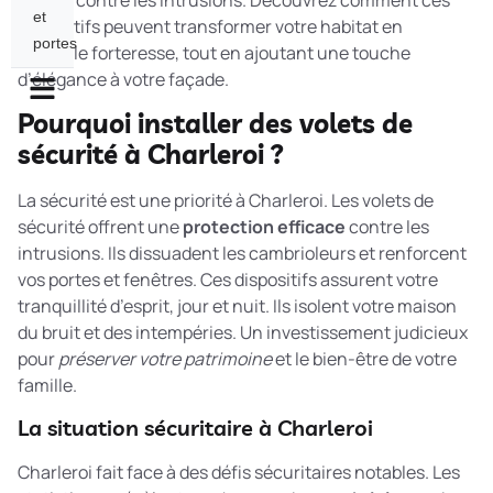
famille contre les intrusions. Découvrez comment ces
et
dispositifs peuvent transformer votre habitat en
portes
véritable forteresse, tout en ajoutant une touche
d’élégance à votre façade.
Pourquoi installer des volets de
sécurité à Charleroi ?
La sécurité est une priorité à Charleroi. Les volets de
sécurité offrent une
protection efficace
contre les
intrusions. Ils dissuadent les cambrioleurs et renforcent
vos portes et fenêtres. Ces dispositifs assurent votre
tranquillité d’esprit, jour et nuit. Ils isolent votre maison
du bruit et des intempéries. Un investissement judicieux
pour
préserver votre patrimoine
et le bien-être de votre
famille.
La situation sécuritaire à Charleroi
Charleroi fait face à des défis sécuritaires notables. Les