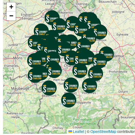
+
−
Leaflet
|
©
OpenStreetMap
contributor