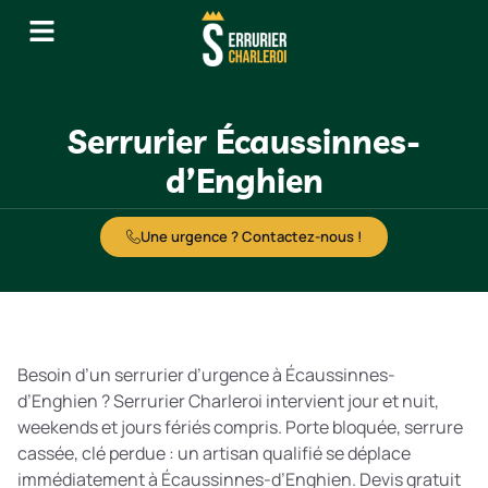
Serrurier Écaussinnes-
d’Enghien
Une urgence ? Contactez-nous !
Besoin d’un serrurier d’urgence à Écaussinnes-
d’Enghien ? Serrurier Charleroi intervient jour et nuit,
weekends et jours fériés compris. Porte bloquée, serrure
cassée, clé perdue : un artisan qualifié se déplace
immédiatement à Écaussinnes-d’Enghien. Devis gratuit