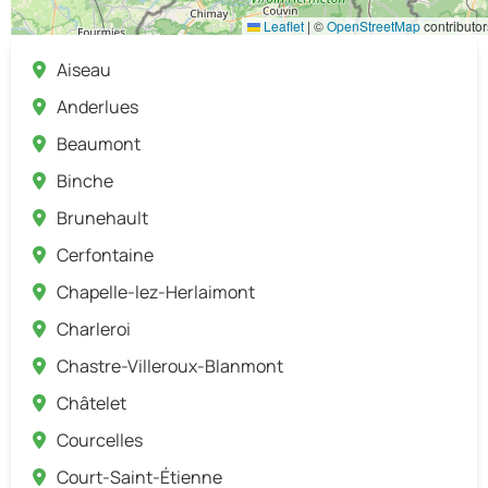
Leaflet
|
©
OpenStreetMap
contributor
Aiseau
Anderlues
Beaumont
Binche
Brunehault
Cerfontaine
Chapelle-lez-Herlaimont
Charleroi
Chastre-Villeroux-Blanmont
Châtelet
Courcelles
Court-Saint-Étienne