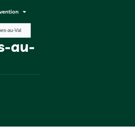
rvention
nes-au-Val
s-au-